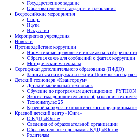
Государственное задание
Образовательные стандарты и требования
Всероссийские мероприятия
Спорт
Наука
Искусство
Мероприятия учреждения
Новости
Противодействие коррупции
Нормативные правовые и иные акты в сфере проти
Обратная связь для сообщений о фактах коррупции
Методические материалы
Сертификат дополнительного образования (ПФДО)
Записаться на кружки и секции Приморского края ч
Детский технопарк «Кванториум»
Детский мобильный технопарк
Обучение по программам дистанционно "PY
Экосистема дополнительного образования техничес
Техноимпульс 25
Краевой конкурс технологического предпринимате
Краевой детский центр «Юнга»
О КДЦ «Юнга»
Сведения об образовательной организации
Образовательные программы КДЦ «Юнга»
Родителям