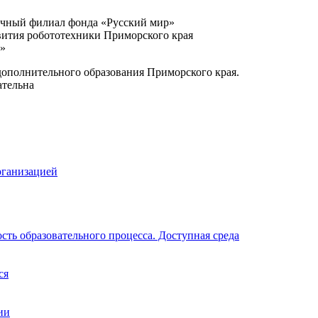
очный филиал фонда «Русский мир»
вития робототехники Приморского края
и»
ополнительного образования Приморского края.
ательна
рганизацией
ть образовательного процесса. Доступная среда
ся
ии