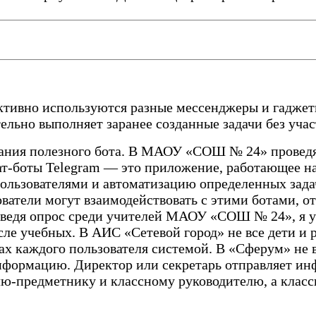
тивно используются разные мессенджеры и гаджеты
ельно выполняет заранее созданные задачи без учас
дания полезного бота. В МАОУ «СОШ № 24» проведя 
ат-боты Telegram — это приложение, работающее н
пользователями и автоматизацию определенных зада
ватели могут взаимодействовать с этими ботами, о
едя опрос среди учителей МАОУ «СОШ № 24», я узн
ле учебных. В АИС «Сетевой город» не все дети и р
ах каждого пользователя системой. В «Сферум» не 
нформацию. Директор или секретарь отправляет ин
лю-предметнику и классному руководителю, а класс