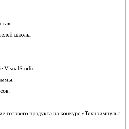
бота»
ителей школы
 VisualStudio.
раммы.
сов.
ние готового продукта на конкурс «Техноимпульс