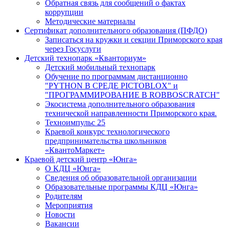
Обратная связь для сообщений о фактах
коррупции
Методические материалы
Сертификат дополнительного образования (ПФДО)
Записаться на кружки и секции Приморского края
через Госуслуги
Детский технопарк «Кванториум»
Детский мобильный технопарк
Обучение по программам дистанционно
"PYTHON В СРЕДЕ PICTOBLOX" и
"ПРОГРАММИРОВАНИЕ В ROBBOSCRATCH"
Экосистема дополнительного образования
технической направленности Приморского края.
Техноимпульс 25
Краевой конкурс технологического
предпринимательства школьников
«КвантоМаркет»
Краевой детский центр «Юнга»
О КДЦ «Юнга»
Сведения об образовательной организации
Образовательные программы КДЦ «Юнга»
Родителям
Мероприятия
Новости
Вакансии