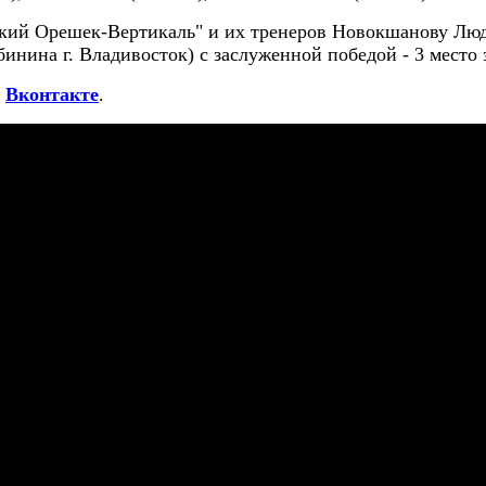
пкий Орешек-Вертикаль" и их тренеров Новокшанову Лю
ина г. Владивосток) с заслуженной победой - 3 место з
е
Вконтакте
.