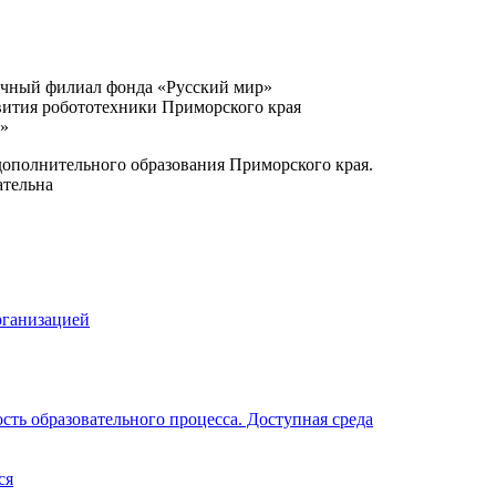
очный филиал фонда «Русский мир»
вития робототехники Приморского края
и»
ополнительного образования Приморского края.
ательна
рганизацией
ть образовательного процесса. Доступная среда
ся