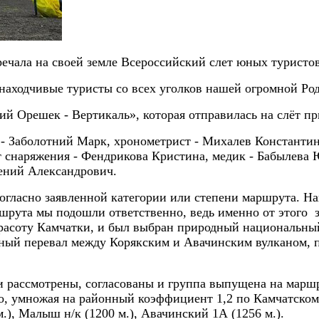
речала на своей земле Всероссийский слет юных туристов
 находчивые туристы со всех уголков нашей огромной Ро
ий Орешек - Вертикаль», которая отправилась на слёт п
- Заболотний Марк, хронометрист - Михалев Константин, 
т снаряжения - Фендрикова Кристина, медик - Бабылева
ений Александрович.
согласно заявленной категории или степени маршрута. 
рута мы подошли ответственно, ведь именно от этого з
расоту Камчатки, и был выбран природный национальный
йный перевал между Корякским и Авачинским вулканом, 
ассмотрены, согласованы и группа выпущена на маршр
 но, умножая на районный коэффициент 1,2 по Камчатско
.), Малыш н/к (1200 м.), Авачинский 1А (1256 м.).