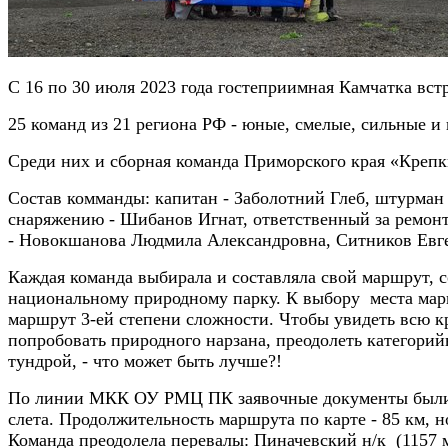
С 16 по 30 июля 2023 года гостеприимная Камчатка вст
25 команд из 21 региона РФ - юные, смелые, сильные и
Среди них и сборная команда Приморского края «Крепк
Состав комманды: капитан - Заболотний Глеб, штурман 
снаряжению - Шибанов Игнат, ответственный за ремон
- Новокшанова Людмила Александровна, Ситников Евг
Каждая команда выбирала и составляла свой маршрут, 
национальному природному парку. К выбору места марш
маршрут 3-ей степени сложности. Чтобы увидеть всю к
попробовать природного нарзана, преодолеть категори
тундрой, - что может быть лучше?!
По линии МКК ОУ РМЦ ПК заявочные документы были р
слета. Продолжительность маршрута по карте - 85 км,
Команда преодолела перевалы: Пиначевский н/к (1157 м