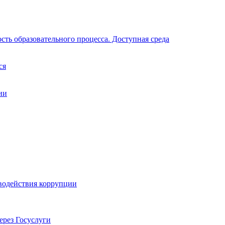
ть образовательного процесса. Доступная среда
ся
ии
водействия коррупции
ерез Госуслуги