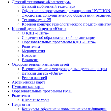
Детский технопарк «Кванториум»
Детский мобильный технопарк
Обучение по программам дистанционно "PY
Экосистема дополнительного образования техничес
Техноимпульс 25
Краевой конкурс технологического предпринимате
Краевой детский центр «Юнга»
О КДЦ «Юнга»
Сведения об образовательной организации
Образовательные программы КДЦ «Юнга»
Родителям
Мероприятия
Новости
Вакансии
Оздоровительная кампания детей
Всероссийские и международные детские центры
Детский лагерь «Юнга»
Реестр лагерей
Арсеньевская карта
Пушкинская карта
Образовательные программы РМЦ
Родителям
Школьные хоры
Педагогам
Конкурсы, обучение и повышение квалификации