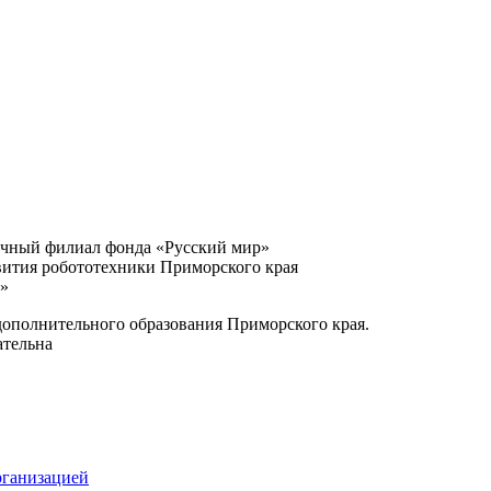
очный филиал фонда «Русский мир»
вития робототехники Приморского края
и»
ополнительного образования Приморского края.
ательна
рганизацией