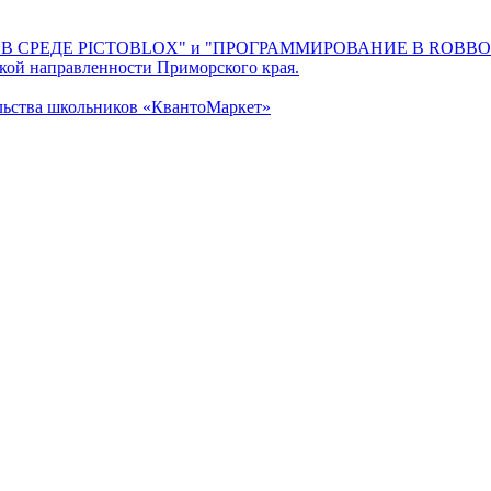
THON В СРЕДЕ PICTOBLOX" и "ПРОГРАММИРОВАНИЕ В ROBB
кой направленности Приморского края.
льства школьников «КвантоМаркет»