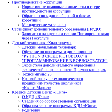
Противодействие коррупции
Нормативные правовые и иные акты в сфере
противодействия коррупции
Обратная связь для сообщений о фактах
коррупции
Методические материалы
Сертификат дополнительного образования (ПФДО)
Записаться на кружки и секции Приморского края
через Госуслуги
Детский технопарк «Кванториум»
Детский мобильный технопарк
Обучение по программам дистанционно
"PYTHON В СРЕДЕ PICTOBLOX" и
"ПРОГРАММИРОВАНИЕ В ROBBOSCRATCH"
Экосистема дополнительного образования
технической направленности Приморского края.
Техноимпульс 25
Краевой конкурс технологического
предпринимательства школьников
«КвантоМаркет»
Краевой детский центр «Юнга»
О КДЦ «Юнга»
Сведения об образовательной организации
Образовательные программы КДЦ «Юнга»
Родителям