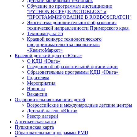
Детский мобильный технопарк
Обучение по программам дистанционно
"PYTHON В СРЕДЕ PICTOBLOX" и
"ПРОГРАММИРОВАНИЕ В ROBBOSCRATCH"
Экосистема дополнительного образования
технической направленности Приморского края.
Техноимпульс 25
Краевой конкурс технологического
предпринимательства школьников
«КвантоМаркет»
Краевой детский центр «Юнга»
О КДЦ «Юнга»
Сведения об образовательной организации
Образовательные программы КДЦ «Юнга»
Родителям
Мероприятия
Новости
Вакансии
Оздоровительная кампания детей
Всероссийские и международные детские центры
Детский лагерь «Юнга»
Реестр лагерей
Арсеньевская карта
Пушкинская карта
Образовательные программы РМЦ